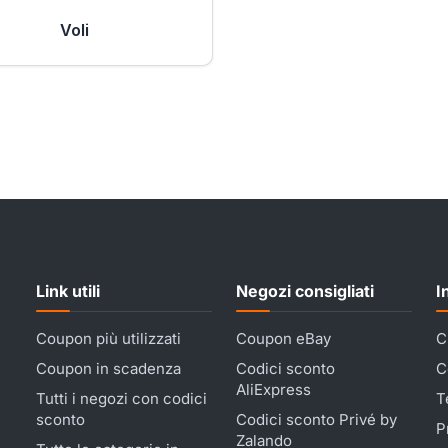
Voli
Link utili
Negozi consigliati
I
Coupon più utilizzati
Coupon eBay
C
Coupon in scadenza
Codici sconto
C
AliExpress
Tutti i negozi con codici
T
sconto
Codici sconto Privé by
P
Zalando