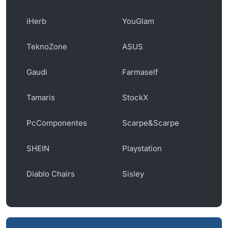
iHerb
YouGlam
TeknoZone
ASUS
Gaudì
Farmaself
Tamaris
StockX
PcComponentes
Scarpe&Scarpe
SHEIN
Playstation
Diablo Chairs
Sisley