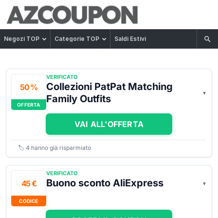
Negozi TOP
Categorie TOP
Saldi Estivi
VERIFICATO
Collezioni PatPat Matching
50 %
Family Outfits
OFFERTA
VAI ALL'OFFERTA
🏷️
4
hanno già risparmiato
VERIFICATO
Buono sconto AliExpress
45 €
CODICE