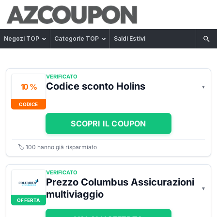
Negozi TOP
Categorie TOP
Saldi Estivi
VERIFICATO
Codice sconto Holins
10 %
CODICE
SCOPRI IL COUPON
🏷️
100
hanno già risparmiato
VERIFICATO
Prezzo Columbus Assicurazioni
multiviaggio
OFFERTA