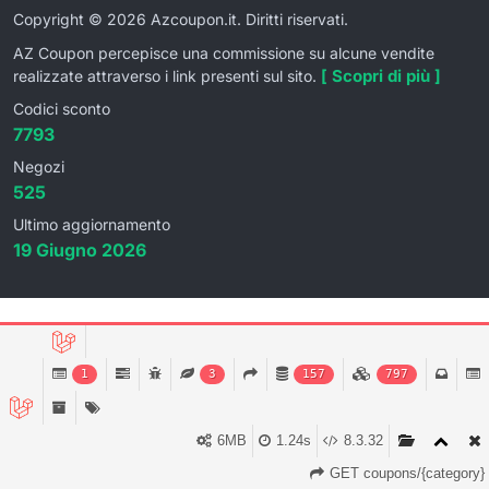
Copyright © 2026 Azcoupon.it. Diritti riservati.
AZ Coupon percepisce una commissione su alcune vendite
[ Scopri di più ]
realizzate attraverso i link presenti sul sito.
Codici sconto
7793
Negozi
525
Ultimo aggiornamento
19 Giugno 2026
1
3
157
797
6MB
1.24s
8.3.32
GET coupons/{category}