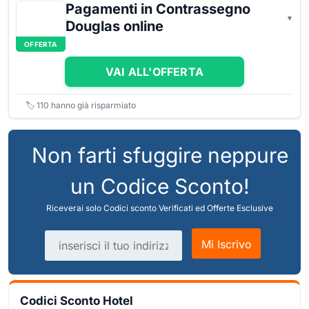
Pagamenti in Contrassegno
Douglas online
OFFERTA
VAI ALL'OFFERTA
🏷️
110
hanno già risparmiato
Non farti sfuggire neppure
un Codice Sconto!
Riceverai solo Codici sconto Verificati ed Offerte Esclusive
Indirizzo email
Mi Iscrivo
Codici Sconto Hotel