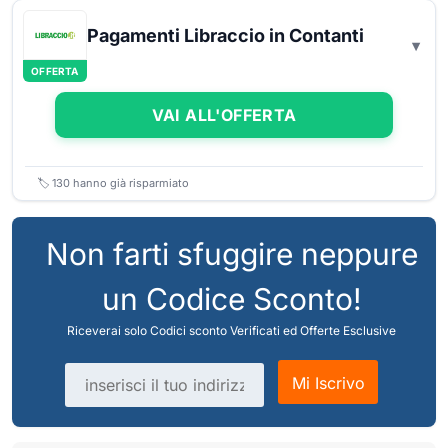
Pagamenti Libraccio in Contanti
OFFERTA
VAI ALL'OFFERTA
🏷️
130
hanno già risparmiato
Non farti sfuggire neppure
un Codice Sconto!
Riceverai solo Codici sconto Verificati ed Offerte Esclusive
Indirizzo email
Mi Iscrivo