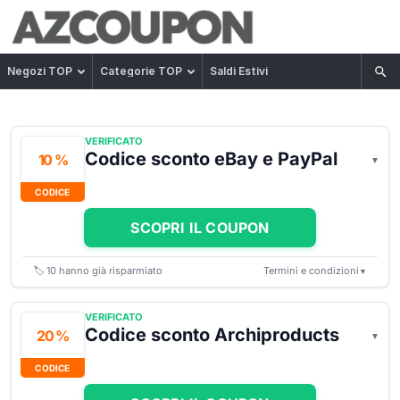
Negozi TOP
Categorie TOP
Saldi Estivi
VERIFICATO
Codice sconto eBay e PayPal
10 %
CODICE
SCOPRI IL COUPON
🏷️
10
hanno già risparmiato
Termini e condizioni
▼
VERIFICATO
Codice sconto Archiproducts
20 %
CODICE