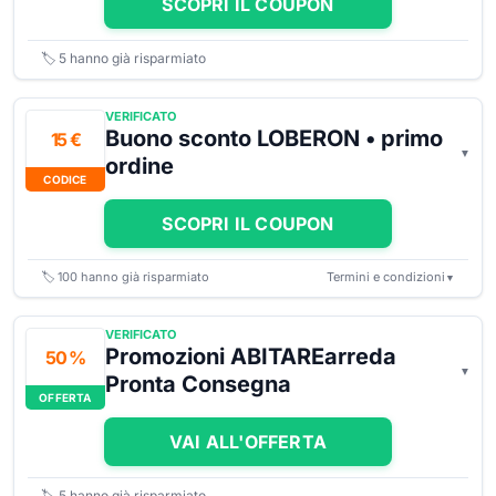
SCOPRI IL COUPON
🏷️
5
hanno già risparmiato
VERIFICATO
Buono sconto LOBERON • primo
15 €
ordine
CODICE
SCOPRI IL COUPON
🏷️
100
hanno già risparmiato
Termini e condizioni
▼
VERIFICATO
Promozioni ABITAREarreda
50 %
Pronta Consegna
OFFERTA
VAI ALL'OFFERTA
🏷️
5
hanno già risparmiato