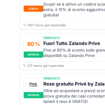
Scopri se è attivo un codice sco
CODICE
extra, il 10% di sconto aggiuntiv
gratuite!
🏷️
1057
hanno già risparmiato
VERIFICATO
Fuori Tutto Zalando Prive
80 %
Fino al 80% di sconto sulle gra
OFFERTA
disponibili su Zalando Prive
🏷️
317
hanno già risparmiato
VERIFICATO
Reso gratuito Privé by Zal
Oltre ad acquistare a prezzi scon
OFFERTA
prova gratuita dei capi comodam
tenerli il reso è GRATIS!