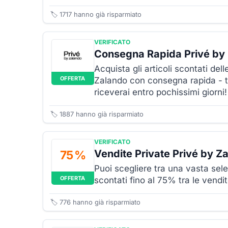
🏷️
1717
hanno già risparmiato
VERIFICATO
Consegna Rapida Privé by
Acquista gli articoli scontati del
OFFERTA
Zalando con consegna rapida - te
riceverai entro pochissimi giorni!
🏷️
1887
hanno già risparmiato
VERIFICATO
Vendite Private Privé by Z
75 %
Puoi scegliere tra una vasta selez
OFFERTA
scontati fino al 75% tra le vendi
🏷️
776
hanno già risparmiato