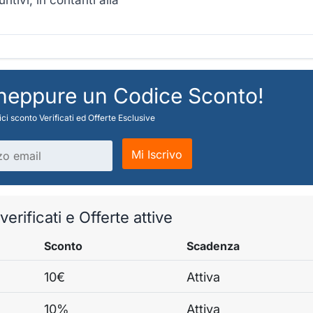
tivi, in contanti alla
 neppure un Codice Sconto!
ci sconto Verificati ed Offerte Esclusive
Mi Iscrivo
erificati e Offerte attive
Sconto
Scadenza
10€
Attiva
10%
Attiva