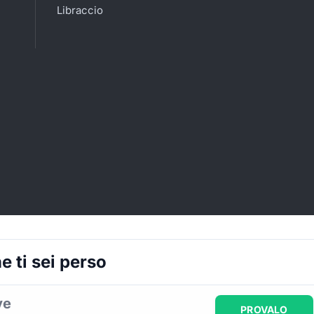
Libraccio
 ti sei perso
ve
PROVALO