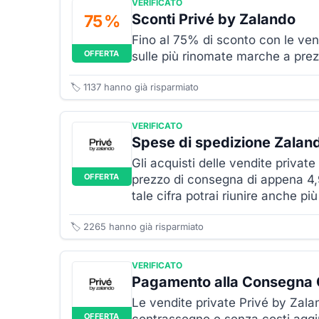
VERIFICATO
Sconti Privé by Zalando
75 %
Fino al 75% di sconto con le ven
OFFERTA
sulle più rinomate marche a prez
🏷️
1137
hanno già risparmiato
VERIFICATO
Spese di spedizione Zalan
Gli acquisti delle vendite privat
OFFERTA
prezzo di consegna di appena 4
tale cifra potrai riunire anche più
🏷️
2265
hanno già risparmiato
VERIFICATO
Pagamento alla Consegna G
Le vendite private Privé by Zala
OFFERTA