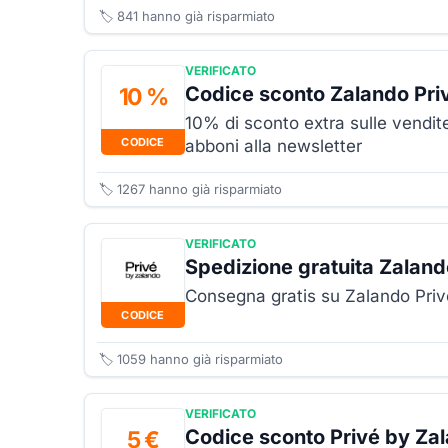
🏷️
841
hanno già risparmiato
VERIFICATO
Codice sconto Zalando Pri
10 %
10% di sconto extra sulle vendite
CODICE
abboni alla newsletter
🏷️
1267
hanno già risparmiato
VERIFICATO
Spedizione gratuita Zaland
Consegna gratis su Zalando Pri
CODICE
🏷️
1059
hanno già risparmiato
VERIFICATO
Codice sconto Privé by Za
5 €