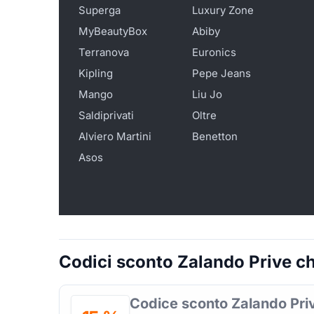
Superga
Luxury Zone
MyBeautyBox
Abiby
Terranova
Euronics
Kipling
Pepe Jeans
Mango
Liu Jo
Saldiprivati
Oltre
Alviero Martini
Benetton
Asos
Codici sconto Zalando Prive che
Codice sconto Zalando Pri