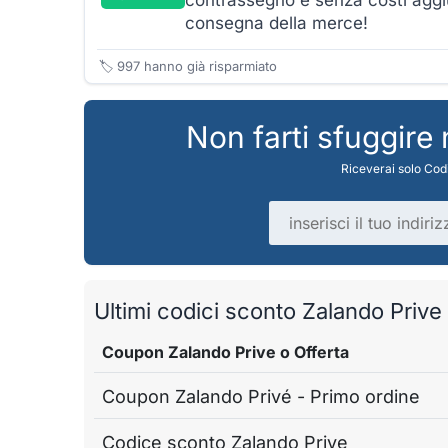
contrassegno e senza costi aggiun
consegna della merce!
🏷️
997
hanno già risparmiato
Non farti sfuggire
Riceverai solo Codi
Indirizzo email
Ultimi codici sconto Zalando Prive v
Coupon Zalando Prive o Offerta
Coupon Zalando Privé - Primo ordine
Codice sconto Zalando Prive