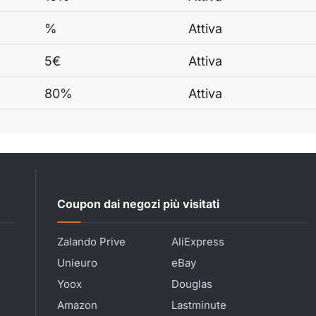
%
Attiva
5€
Attiva
80%
Attiva
Coupon dai negozi più visitati
Zalando Prive
AliExpress
Unieuro
eBay
Yoox
Douglas
Amazon
Lastminute