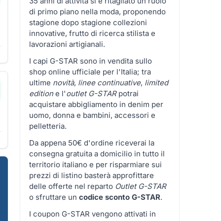
35 anni di attività si è ritagliato un ruolo
di primo piano nella moda, proponendo
stagione dopo stagione collezioni
innovative, frutto di ricerca stilista e
lavorazioni artigianali.
I capi G-STAR sono in vendita sullo
shop online ufficiale per l'Italia; tra
ultime
novità
,
linee continuative
,
limited
edition
e l'
outlet G-STAR
potrai
acquistare abbigliamento in denim per
uomo, donna e bambini, accessori e
pelletteria.
Da appena 50€ d'ordine riceverai la
consegna gratuita a domicilio in tutto il
territorio italiano e per risparmiare sui
prezzi di listino basterà approfittare
delle offerte nel reparto
Outlet G-STAR
o sfruttare un
codice sconto G-STAR
.
I coupon G-STAR vengono attivati in