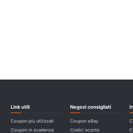
Link utili
Negozi consigliati
I
Coupon più utilizzati
Coupon eBay
C
Coupon in scadenza
Codici sconto
C