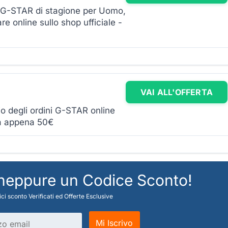
ne G-STAR di stagione per Uomo,
re online sullo shop ufficiale -
VAI ALL'OFFERTA
io degli ordini G-STAR online
 da appena 50€
 neppure un Codice Sconto!
ci sconto Verificati ed Offerte Esclusive
Mi Iscrivo