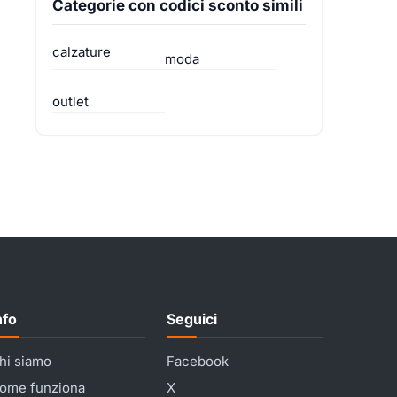
Categorie con codici sconto simili
calzature
moda
outlet
nfo
Seguici
hi siamo
Facebook
ome funziona
X