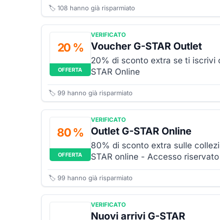
🏷️
108
hanno già risparmiato
VERIFICATO
Voucher G-STAR Outlet
20 %
20% di sconto extra se ti iscriv
OFFERTA
STAR Online
🏷️
99
hanno già risparmiato
VERIFICATO
Outlet G-STAR Online
80 %
80% di sconto extra sulle collezio
OFFERTA
STAR online - Accesso riservato
🏷️
99
hanno già risparmiato
VERIFICATO
Nuovi arrivi G-STAR