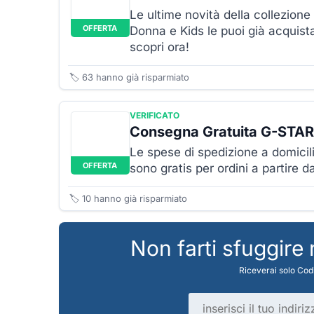
Le ultime novità della collezio
OFFERTA
Donna e Kids le puoi già acquista
scopri ora!
🏷️
63
hanno già risparmiato
VERIFICATO
Consegna Gratuita G-STAR
Le spese di spedizione a domicil
OFFERTA
sono gratis per ordini a partire
🏷️
10
hanno già risparmiato
Non farti sfuggire
Riceverai solo Codi
Indirizzo email