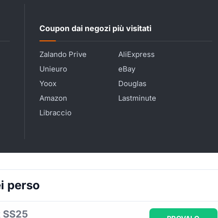
Coupon dai negozi più visitati
Zalando Prive
AliExpress
Unieuro
eBay
Yoox
Douglas
Amazon
Lastminute
Libraccio
i perso
 SS25