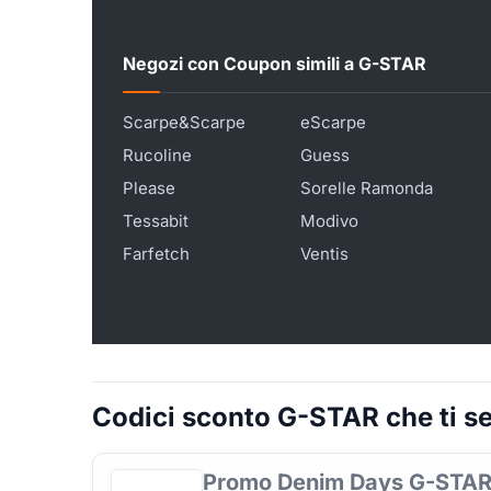
Negozi con Coupon simili a G-STAR
Scarpe&Scarpe
eScarpe
Rucoline
Guess
Please
Sorelle Ramonda
Tessabit
Modivo
Farfetch
Ventis
Codici sconto G-STAR che ti se
Promo Denim Days G-STAR