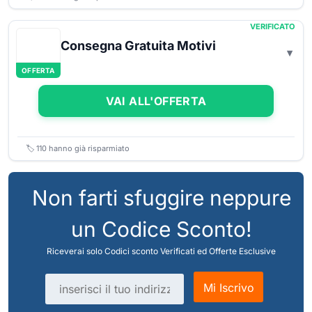
VERIFICATO
Consegna Gratuita Motivi
OFFERTA
VAI ALL'OFFERTA
🏷️
110
hanno già risparmiato
Non farti sfuggire neppure
un Codice Sconto!
Riceverai solo Codici sconto Verificati ed Offerte Esclusive
Indirizzo email
Mi Iscrivo