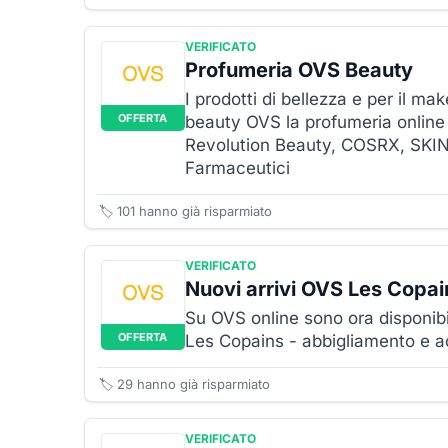
VERIFICATO
Profumeria OVS Beauty
I prodotti di bellezza e per il mak
OFFERTA
beauty OVS la profumeria online 
Revolution Beauty, COSRX, SKIN
Farmaceutici
🏷️
101
hanno già risparmiato
VERIFICATO
Nuovi arrivi OVS Les Copai
Su OVS online sono ora disponibil
OFFERTA
Les Copains - abbigliamento e 
🏷️
29
hanno già risparmiato
VERIFICATO