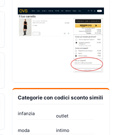
Categorie con codici sconto simili
infanzia
outlet
moda
intimo