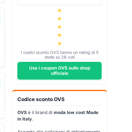
I codici sconto OVS hanno un rating di
5
stelle su
28
voti
Usa i coupon OVS sullo shop
ufficiale
Codice sconto OVS
OVS
è il brand di
moda low cost Made
in Italy
.
Accanto alle collezioni di abbigliamento