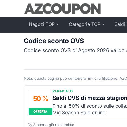
Negozi TOP
Categorie TOP
Saldi 
Codice sconto OVS
Codice sconto OVS di Agosto 2026 valido 
Nota: questa pagina può contenere link di affiliazione. AZ
VERIFICATO
Saldi OVS di mezza stagio
50 %
Fino al 50% di sconto sulle coll
OFFERTA
Mid Season Sale online
🏷️
3
hanno già risparmiato