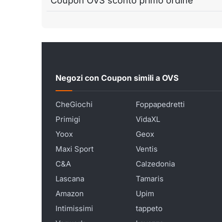
Coupon OVS sconto primo ordine
Negozi con Coupon simili a OVS
CheGiochi
Foppapedretti
Primigi
VidaXL
Yoox
Geox
Maxi Sport
Ventis
C&A
Calzedonia
Lascana
Tamaris
Amazon
Upim
Intimissimi
tappeto