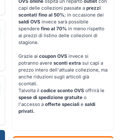
OVS online
ospita un reparto
outlet
con
capi delle collezioni passate a
prezzi
scontati fino al 50%
; in occasione dei
saldi OVS
invece sarà possibile
spendere
fino al 70%
in meno rispetto
ai prezzi di listino delle collezioni di
stagione.
Grazie ai
coupon OVS
invece si
potranno avere
sconti extra
sui capi a
prezzo intero dell'attuale collezione, ma
anche riduzioni sugli articoli già
scontati.
Talvolta il
codice sconto OVS
offrirà le
spese di spedizione gratuite
o
l'accesso a
offerte speciali
e
saldi
privati.