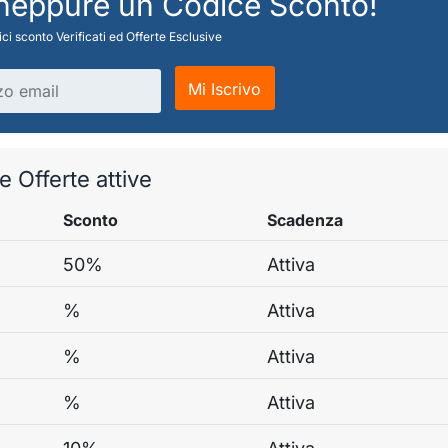
 neppure un Codice Sconto!
ci sconto Verificati ed Offerte Esclusive
Mi Iscrivo
e Offerte attive
Sconto
Scadenza
50%
Attiva
%
Attiva
%
Attiva
%
Attiva