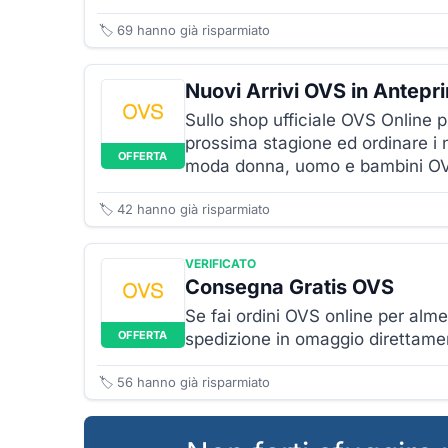
🏷️
69
hanno già risparmiato
Nuovi Arrivi OVS in Antepr
Sullo shop ufficiale OVS Online pu
prossima stagione ed ordinare i n
OFFERTA
moda donna, uomo e bambini O
🏷️
42
hanno già risparmiato
VERIFICATO
Consegna Gratis OVS
Se fai ordini OVS online per alm
OFFERTA
spedizione in omaggio direttamen
🏷️
56
hanno già risparmiato