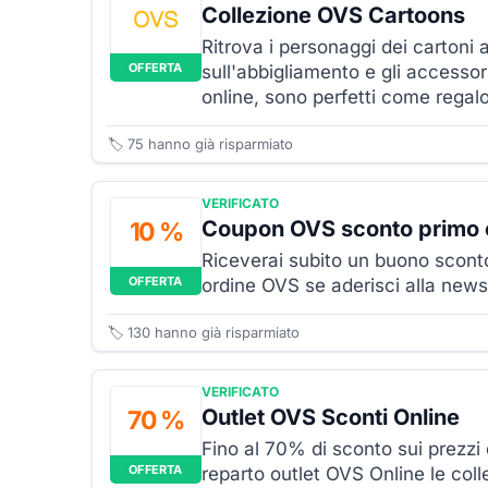
Collezione OVS Cartoons
Ritrova i personaggi dei cartoni 
OFFERTA
sull'abbigliamento e gli accessor
online, sono perfetti come regalo
🏷️
75
hanno già risparmiato
VERIFICATO
Coupon OVS sconto primo 
10 %
Riceverai subito un buono scont
OFFERTA
ordine OVS se aderisci alla news
🏷️
130
hanno già risparmiato
VERIFICATO
Outlet OVS Sconti Online
70 %
Fino al 70% di sconto sui prezzi d
OFFERTA
reparto outlet OVS Online le coll