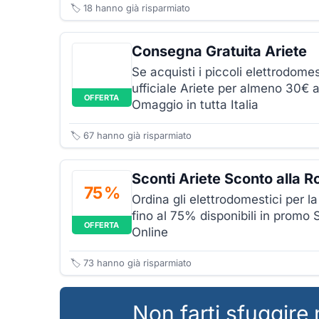
🏷️
18
hanno già risparmiato
Consegna Gratuita Ariete
Se acquisti i piccoli elettrodome
ufficiale Ariete per almeno 30€ a
OFFERTA
Omaggio in tutta Italia
🏷️
67
hanno già risparmiato
Sconti Ariete Sconto alla R
75 %
Ordina gli elettrodomestici per l
fino al 75% disponibili in promo 
OFFERTA
Online
🏷️
73
hanno già risparmiato
Non farti sfuggire