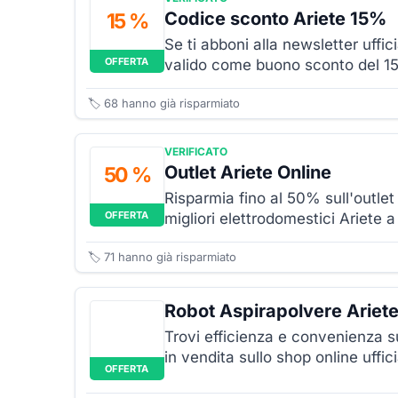
Codice sconto Ariete 15%
15 %
Se ti abboni alla newsletter uffi
OFFERTA
valido come buono sconto del 15
🏷️
68
hanno già risparmiato
VERIFICATO
Outlet Ariete Online
50 %
Risparmia fino al 50% sull'outlet
OFFERTA
migliori elettrodomestici Ariete a
🏷️
71
hanno già risparmiato
Robot Aspirapolvere Ariet
Trovi efficienza e convenienza s
in vendita sullo shop online uffic
OFFERTA