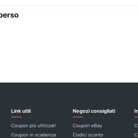
 perso
Link utili
Negozi consigliati
I
Coupon più utilizzati
Coupon eBay
C
Coupon in scadenza
Codici sconto
C