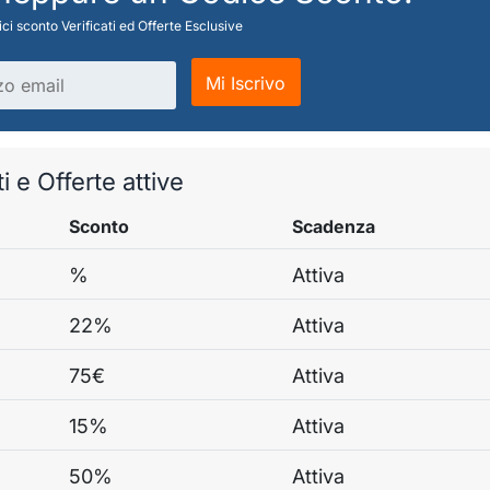
ci sconto Verificati ed Offerte Esclusive
Mi Iscrivo
i e Offerte attive
Sconto
Scadenza
%
Attiva
22%
Attiva
75€
Attiva
15%
Attiva
50%
Attiva