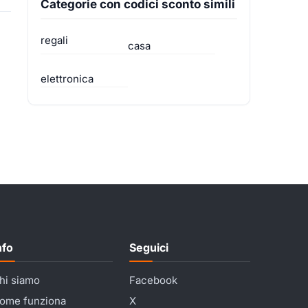
Categorie con codici sconto simili
regali
casa
elettronica
nfo
Seguici
hi siamo
Facebook
ome funziona
X