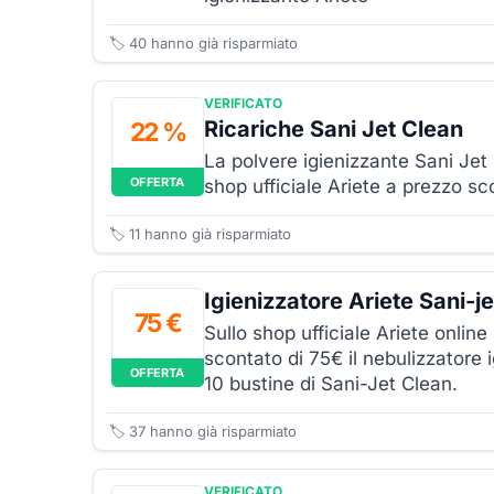
🏷️
40
hanno già risparmiato
VERIFICATO
Ricariche Sani Jet Clean
22 %
La polvere igienizzante Sani Jet C
OFFERTA
shop ufficiale Ariete a prezzo s
🏷️
11
hanno già risparmiato
Igienizzatore Ariete Sani-j
75 €
Sullo shop ufficiale Ariete onlin
scontato di 75€ il nebulizzatore 
OFFERTA
10 bustine di Sani-Jet Clean.
🏷️
37
hanno già risparmiato
VERIFICATO