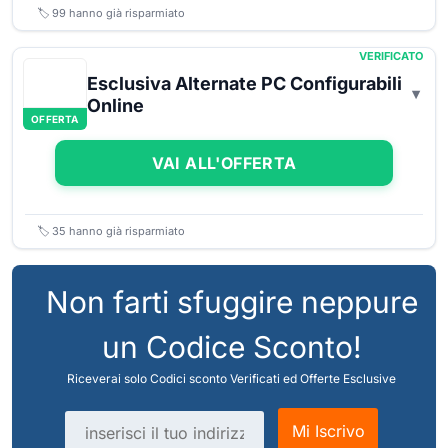
🏷️
99
hanno già risparmiato
VERIFICATO
Esclusiva Alternate PC Configurabili
Online
OFFERTA
VAI ALL'OFFERTA
🏷️
35
hanno già risparmiato
Non farti sfuggire neppure
un Codice Sconto!
Riceverai solo Codici sconto Verificati ed Offerte Esclusive
Indirizzo email
Mi Iscrivo