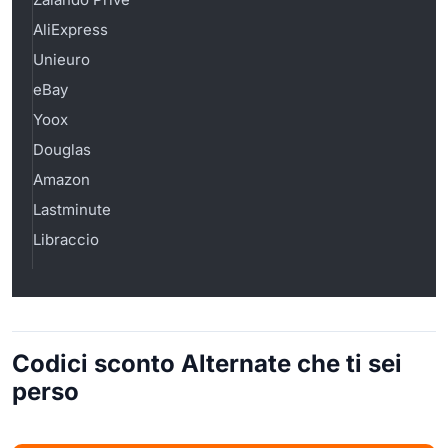
AliExpress
Unieuro
eBay
Yoox
Douglas
Amazon
Lastminute
Libraccio
Codici sconto Alternate che ti sei
perso