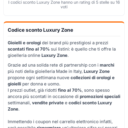
I codici sconto Luxury Zone hanno un rating di
5
stelle su
16
voti
Codice sconto Luxury Zone
Gioielli e orologi
dei brand più prestigiosi a prezzi
scontati fino al 70%
sui listini: è quello che ti offre la
gioelleria online
Luxury Zone
.
Grazie ad una solida rete di partnership con i
marchi
più noti della gioielleria Made in Italy,
Luxury Zone
propone ogni settimana nuove
collezioni di orologi e
gioielli
per donna e uomo.
I prezzi outlet, già ridotti
fino al 70%
, sono spesso
ancora più scontati in occasione di
promozioni speciali
settimanali,
vendite private
e
codici sconto Luxury
Zone
.
Immettendo i coupon nel carrello elettronico infatti,
sarà possibile
risparmiare
un'ulteriore cifra sui prezzi