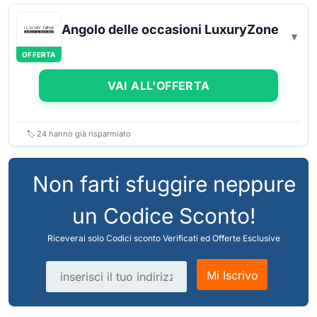
Angolo delle occasioni LuxuryZone
OFFERTA
VAI ALL'OFFERTA
🏷️
24
hanno già risparmiato
Non farti sfuggire neppure
un Codice Sconto!
Riceverai solo Codici sconto Verificati ed Offerte Esclusive
Indirizzo email
Mi Iscrivo