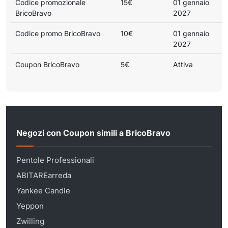
Codice promozionale
15€
01 gennaio
BricoBravo
2027
Codice promo BricoBravo
10€
01 gennaio
2027
Coupon BricoBravo
5€
Attiva
Negozi con Coupon simili a BricoBravo
Pentole Professionali
ABITAREarreda
Yankee Candle
Yeppon
Zwilling