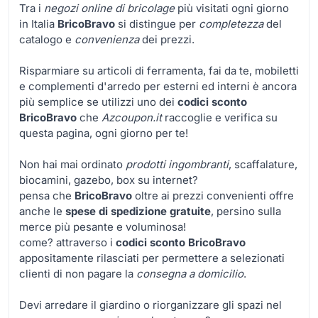
Tra i
negozi online di bricolage
più visitati ogni giorno
in Italia
BricoBravo
si distingue per
completezza
del
catalogo e
convenienza
dei prezzi.
Risparmiare su articoli di ferramenta, fai da te, mobiletti
e complementi d'arredo per esterni ed interni è ancora
più semplice se utilizzi uno dei
codici
sconto
BricoBravo
che
Azcoupon.it
raccoglie e verifica su
questa pagina, ogni giorno per te!
Non hai mai ordinato
prodotti ingombranti
, scaffalature,
biocamini, gazebo, box su internet?
pensa che
BricoBravo
oltre ai prezzi convenienti offre
anche le
spese di spedizione gratuite
, persino sulla
merce più pesante e voluminosa!
come? attraverso i
codici sconto BricoBravo
appositamente rilasciati per permettere a selezionati
clienti di non pagare la
consegna a domicilio
.
Devi arredare il giardino o riorganizzare gli spazi nel