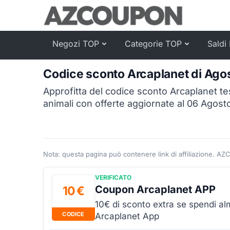
Negozi TOP
Categorie TOP
Saldi 
Codice sconto Arcaplanet di Ago
Approfitta del codice sconto Arcaplanet tes
animali con offerte aggiornate al 06 Agost
Nota: questa pagina può contenere link di affiliazione. AZ
VERIFICATO
Coupon Arcaplanet APP
10 €
10€ di sconto extra se spendi al
CODICE
Arcaplanet App