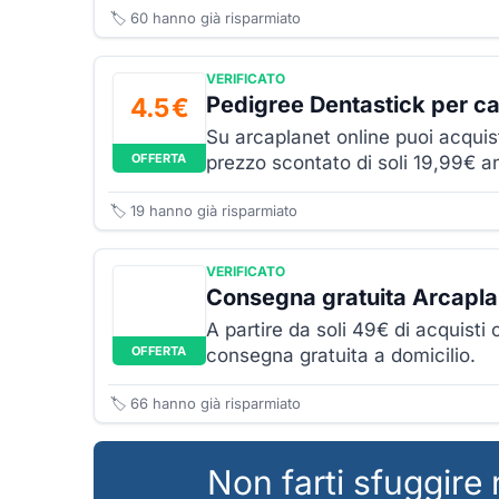
🏷️
60
hanno già risparmiato
VERIFICATO
Pedigree Dentastick per ca
4.5 €
Su arcaplanet online puoi acquis
OFFERTA
prezzo scontato di soli 19,99€ 
🏷️
19
hanno già risparmiato
VERIFICATO
Consegna gratuita Arcapla
A partire da soli 49€ di acquisti o
OFFERTA
consegna gratuita a domicilio.
🏷️
66
hanno già risparmiato
Non farti sfuggire