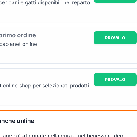
er cani e gatti disponibili nel reparto
primo ordine
PROVALO
caplanet online
PROVALO
 online shop per selezionati prodotti
 anche online
liane più affermate nella cura e nel benessere degli