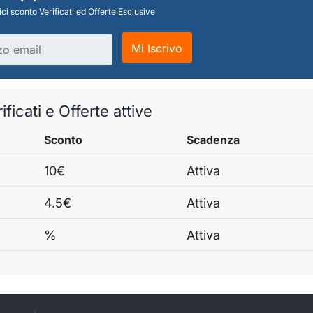
ci sconto Verificati ed Offerte Esclusive
Mi Iscrivo
ficati e Offerte attive
Sconto
Scadenza
10€
Attiva
4.5€
Attiva
%
Attiva