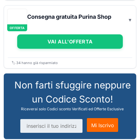
Consegna gratuita Purina Shop
OFFERTA
VAI ALL'OFFERTA
🏷️
34
hanno già risparmiato
Non farti sfuggire neppure
un Codice Sconto!
Riceverai solo Codici sconto Verificati ed Offerte Esclusive
Indirizzo email
Mi Iscrivo