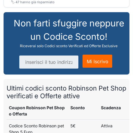
🏷️
47
hanno già risparmiato
Non farti sfuggire neppure
un Codice Sconto!
Riceverai solo Codici sconto Verificati ed Offerte Esclusive
Indirizzo email
Mi Iscrivo
Ultimi codici sconto Robinson Pet Shop
verificati e Offerte attive
Coupon Robinson Pet Shop
Sconto
Scadenza
o Offerta
Codice Sconto Robinson pet
5€
Attiva
Shop 5 Euro