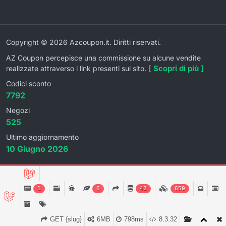
Copyright © 2026 Azcoupon.it. Diritti riservati.
AZ Coupon percepisce una commissione su alcune vendite
[ Scopri di più ]
realizzate attraverso i link presenti sul sito.
Codici sconto
7792
Negozi
525
Ultimo aggiornamento
10 Giugno 2026
1
6
42
650
GET {slug}
6MB
798ms
8.3.32