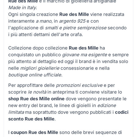
Rue des Mille
è il marchio di gioielleria artigianale
Made in Italy
.
Ogni singola creazione
Rue des Mille
viene realizzata
interamente
a mano
, in
argento 925
e con
l'applicazione di
smalti e pietre semipreziose
secondo
i più attenti dettami dell'arte orafa.
Collezione dopo collezione
Rue des Mille
ha
conquistato un pubblico
giovane ma esigente
e sempre
più attento al dettaglio ed oggi il brand è in vendita solo
nelle
migliori gioiellerie
consessionarie e nella
boutique online ufficiale
.
Per approfittare delle
promozioni esclusive
e per
scoprire
le novità
in anteprima ti conviene visitare lo
shop Rue des Mille online
dove vengono presentate le
new entry del brand, le linee di gioielli in
edizione
limitata
ma soprattutto dove vengono pubblicati i
codici
sconto Rue des Mille
.
I
coupon Rue des Mille
sono delle brevi sequenze di