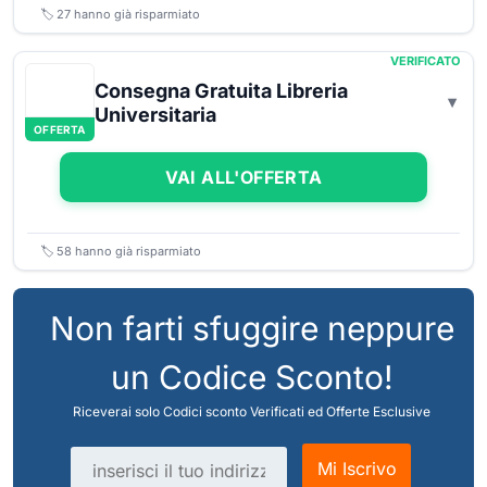
🏷️
27
hanno già risparmiato
VERIFICATO
Consegna Gratuita Libreria
Universitaria
OFFERTA
VAI ALL'OFFERTA
🏷️
58
hanno già risparmiato
Non farti sfuggire neppure
un Codice Sconto!
Riceverai solo Codici sconto Verificati ed Offerte Esclusive
Indirizzo email
Mi Iscrivo