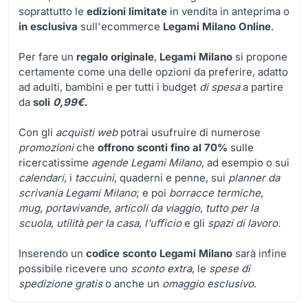
soprattutto le
edizioni limitate
in vendita in anteprima o
in esclusiva
sull'ecommerce
Legami Milano Online
.
Per fare un
regalo originale
,
Legami Milano
si propone
certamente come una delle opzioni da preferire, adatto
ad adulti, bambini e per tutti i budget
di spesa
a partire
da
soli
0,99€.
Con gli
acquisti web
potrai usufruire di numerose
promozioni
che
offrono sconti
fino al 70%
sulle
ricercatissime
agende Legami Milano,
ad esempio o sui
calendari
, i
taccuini
, quaderni e penne, sui
planner da
scrivania Legami Milano
; e poi
borracce termiche
,
mug
,
portavivande
,
articoli da viaggio
,
tutto per la
scuola
,
utilità per la casa
,
l'ufficio
e gli
spazi di lavoro.
Inserendo un
codice sconto Legami Milano
sarà infine
possibile ricevere uno
sconto extra
, le
spese di
spedizione gratis
o anche un
omaggio esclusivo
.