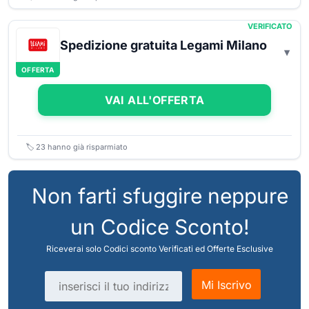
VERIFICATO
Spedizione gratuita Legami Milano
OFFERTA
VAI ALL'OFFERTA
🏷️
23
hanno già risparmiato
Non farti sfuggire neppure
un Codice Sconto!
Riceverai solo Codici sconto Verificati ed Offerte Esclusive
Indirizzo email
Mi Iscrivo