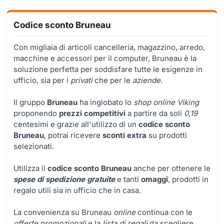
Codice sconto Bruneau
Con migliaia di articoli cancelleria, magazzino, arredo,
macchine e accessori per il computer, Bruneau è la
soluzione perfetta per soddisfare tutte le esigenze in
ufficio, sia per i
privati
che per le
aziende
.
Il gruppo
Bruneau
ha inglobato lo
shop online Viking
proponendo
prezzi competitivi
a partire da soli
0,19
centesimi e grazie all'utilizzo di un
codice sconto
Bruneau
, potrai ricevere
sconti extra
su prodotti
selezionati.
Utilizza il
codice sconto Bruneau
anche per ottenere le
spese di spedizione gratuite
e tanti
omaggi
, prodotti in
regalo utili sia in ufficio che in casa.
La convenienza su Bruneau
online
continua con le
offerte promozionali
e la
lista di regali
da scegliere