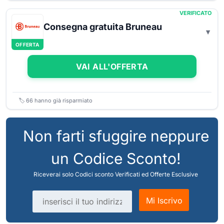
VERIFICATO
Consegna gratuita Bruneau
OFFERTA
VAI ALL'OFFERTA
🏷️
66
hanno già risparmiato
Non farti sfuggire neppure
un Codice Sconto!
Riceverai solo Codici sconto Verificati ed Offerte Esclusive
Indirizzo email
Mi Iscrivo