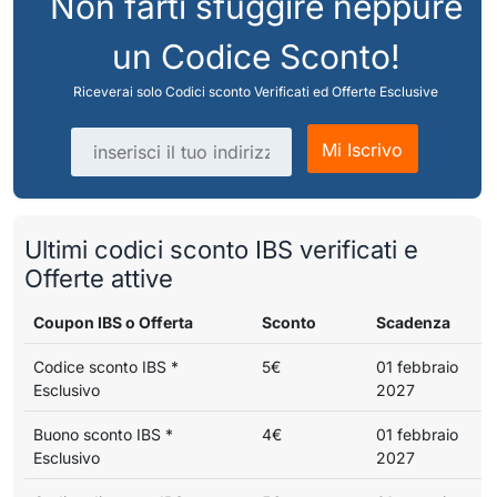
Non farti sfuggire neppure
un Codice Sconto!
Riceverai solo Codici sconto Verificati ed Offerte Esclusive
Indirizzo email
Mi Iscrivo
Ultimi codici sconto IBS verificati e
Offerte attive
Coupon IBS o Offerta
Sconto
Scadenza
Codice sconto IBS *
5€
01 febbraio
Esclusivo
2027
Buono sconto IBS *
4€
01 febbraio
Esclusivo
2027