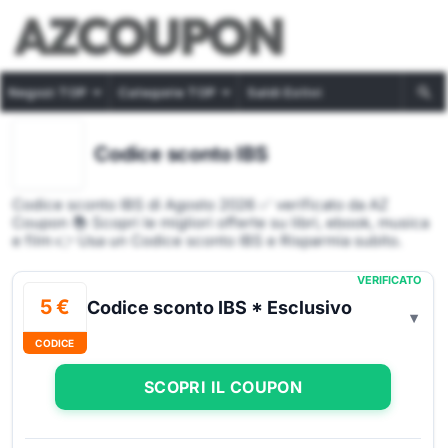
Negozi TOP
Categorie TOP
Saldi Estivi
Codice sconto IBS
Codice sconto IBS di Agosto 2026 ✅ verificato da AZ
Coupon 📚 Scopri le migliori offerte su libri, ebook, musica
e film 👉 Usa un Codice sconto IBS e Risparmia subito.
VERIFICATO
5 €
Codice sconto IBS * Esclusivo
CODICE
SCOPRI IL COUPON