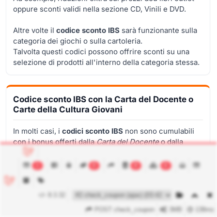
oppure sconti validi nella sezione CD, Vinili e DVD.
Altre volte il
codice sconto IBS
sarà funzionante sulla
categoria dei giochi o sulla cartoleria.
Talvolta questi codici possono offrire sconti su una
selezione di prodotti all'interno della categoria stessa.
Codice sconto IBS con la Carta del Docente o
Carte della Cultura Giovani
In molti casi, i
codici sconto IBS
non sono cumulabili
con i bonus offerti dalla
Carta del Docente
o dalla
Carta della Cultura Giovani
.
Tuttavia, è consigliabile consultare le condizioni
1
0
8
6
specifiche di ciascun codice e, in caso di dubbi,
contattare il servizio clienti IBS per ottenere
informazioni più dettagliate.
8.3.32
POST check_coupon
3MB
138ms