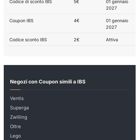
Codice di sconto IBS
5€
01 gennaio
2027
Coupon IBS
4€
01 gennaio
2027
Codice sconto IBS
2€
Attiva
Negozi con Coupon simili a IBS
Ventis
Superga
Zwilling
Oltre
Lego