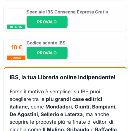
Speciale IBS Consegna Express Gratis
PROVALO
OFFERTA
Codice sconto IBS
10 €
PROVALO
CODICE
IBS, la tua Libreria online Indipendente!
Forse il motivo è semplice: su IBS puoi
scegliere tra le
più grandi case editrici
italiane
, come
Mondadori, Giunti, Bompiani,
De Agostini, Sellerio e Laterza
, ma anche
scoprire le proposte più raffinate di editori di
nicchia come
Il Mulino, Gribaudo
o
Raffaello