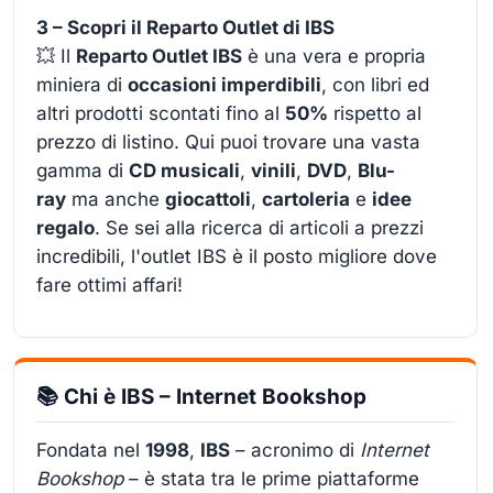
3 – Scopri il Reparto Outlet di IBS
💥 Il
Reparto Outlet IBS
è una vera e propria
miniera di
occasioni imperdibili
, con libri ed
altri prodotti scontati fino al
50%
rispetto al
prezzo di listino. Qui puoi trovare una vasta
gamma di
CD musicali
,
vinili
,
DVD
,
Blu-
ray
ma anche
giocattoli
,
cartoleria
e
idee
regalo
. Se sei alla ricerca di articoli a prezzi
incredibili, l'outlet IBS è il posto migliore dove
fare ottimi affari!
📚 Chi è IBS – Internet Bookshop
Fondata nel
1998
,
IBS
– acronimo di
Internet
Bookshop
– è stata tra le prime piattaforme