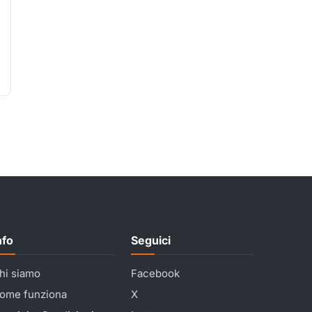
nfo
Seguici
hi siamo
Facebook
ome funziona
X