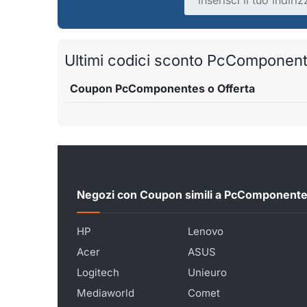
Ultimi codici sconto PcComponentes
Coupon PcComponentes o Offerta
Negozi con Coupon simili a PcComponent
HP
Lenovo
Acer
ASUS
Logitech
Unieuro
Mediaworld
Comet