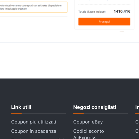
Link utili
Negozi consigliati
I
Coupon più utilizzati
Coupon eBay
C
Coupon in scadenza
Codici sconto
C
AliExpress