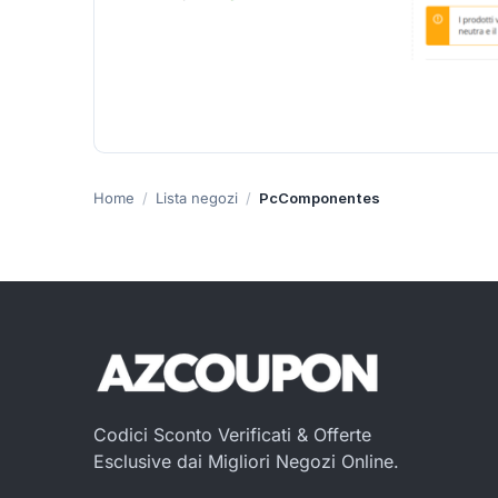
Home
Lista negozi
PcComponentes
Codici Sconto Verificati & Offerte
Esclusive dai Migliori Negozi Online.