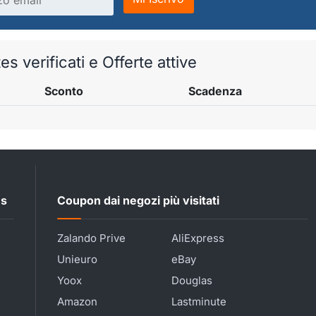
 verificati e Offerte attive
Sconto
Scadenza
es
Coupon dai negozi più visitati
Zalando Prive
AliExpress
Unieuro
eBay
Yoox
Douglas
Amazon
Lastminute