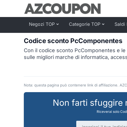
Negozi TOP
Categorie TOP
Saldi 
Codice sconto PcComponentes
Con il codice sconto PcComponentes e le of
sulle migliori marche di informatica, acces
Nota: questa pagina può contenere link di affiliazione. AZ
Non farti sfuggire
Riceverai solo Codi
Indirizzo email