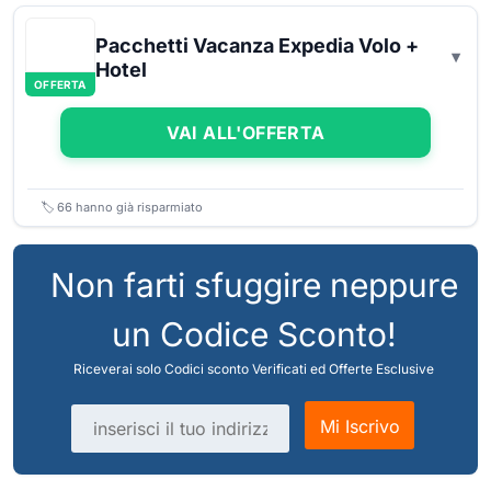
Pacchetti Vacanza Expedia Volo +
Hotel
OFFERTA
VAI ALL'OFFERTA
🏷️
66
hanno già risparmiato
Non farti sfuggire neppure
un Codice Sconto!
Riceverai solo Codici sconto Verificati ed Offerte Esclusive
Indirizzo email
Mi Iscrivo