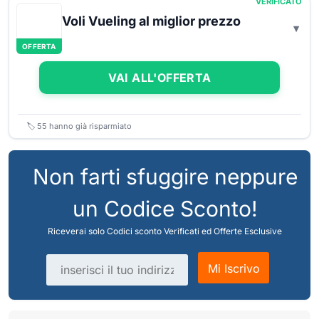
VERIFICATO
Voli Vueling al miglior prezzo
OFFERTA
VAI ALL'OFFERTA
🏷️
55
hanno già risparmiato
Non farti sfuggire neppure
un Codice Sconto!
Riceverai solo Codici sconto Verificati ed Offerte Esclusive
Indirizzo email
Mi Iscrivo