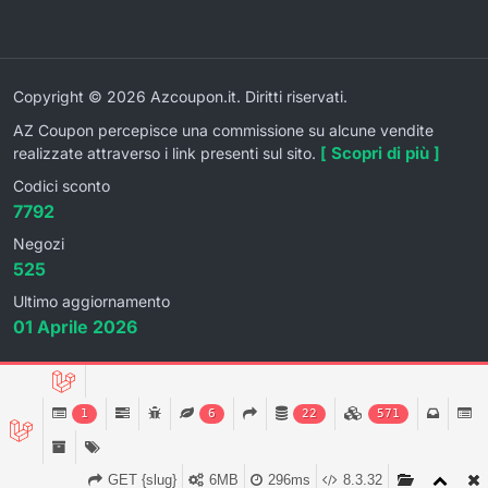
Copyright © 2026 Azcoupon.it. Diritti riservati.
AZ Coupon percepisce una commissione su alcune vendite
[ Scopri di più ]
realizzate attraverso i link presenti sul sito.
Codici sconto
7792
Negozi
525
Ultimo aggiornamento
01 Aprile 2026
1
6
22
571
GET {slug}
6MB
296ms
8.3.32