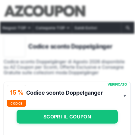
Negozi TOP
Categorie TOP
Saldi Estivi
Codice sconto Doppelgänger
Codice sconto Doppelgänger di Agosto 2026 disponibile
su AZ Coupon per Sconti, Offerte Esclusive e Consegne
Gratuite sulle collezioni moda Doppelgänger
VERIFICATO
15 %
Codice sconto Doppelganger
CODICE
SCOPRI IL COUPON