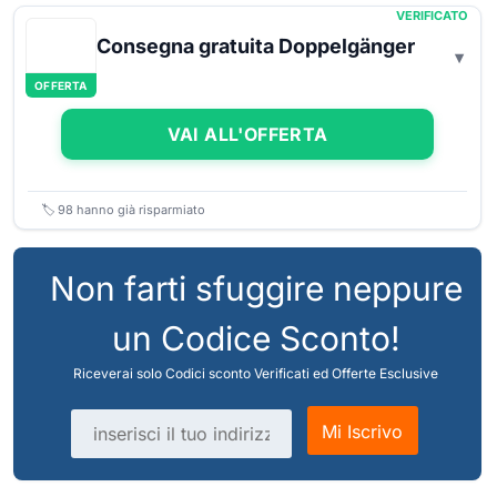
VERIFICATO
Consegna gratuita Doppelgänger
OFFERTA
VAI ALL'OFFERTA
🏷️
98
hanno già risparmiato
Non farti sfuggire neppure
un Codice Sconto!
Riceverai solo Codici sconto Verificati ed Offerte Esclusive
Indirizzo email
Mi Iscrivo