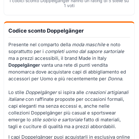
I codici sconto Doppelgänger hanno un rating di
5
stelle su
1
voti
Codice sconto Doppelgänger
Presente nel comparto della
moda maschile
e noto
soprattutto per i
completi uomo dal sapore sartoriale
ma a prezzi accessibili, il brand Made in Italy
Doppelgänger
vanta una rete di punti vendita
monomarca dove acquistare capi di abbigliamento ed
accessori per Uomo e più recentemente per
Donna
.
Lo stile
Doppelgänger
si ispira alle
creazioni artigianali
italiane
con raffinate proposte per occasioni formali,
capi eleganti ma senza eccessi e, anche nelle
collezioni Doppelgänger più casual e sportswear
emerge lo
stile sobrio e sartoriale
fatto di materiali,
tagli e cuciture di qualità ma a prezzi abbordabili.
I capi Doppelgänger puoi acquistarli in esclusiva online