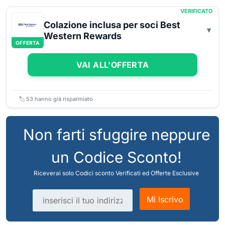
VERIFICATO
Colazione inclusa per soci Best
Western Rewards
OFFERTA
VAI ALL'OFFERTA
🏷️
53
hanno già risparmiato
Non farti sfuggire neppure
un Codice Sconto!
Riceverai solo Codici sconto Verificati ed Offerte Esclusive
Indirizzo email
Mi Iscrivo