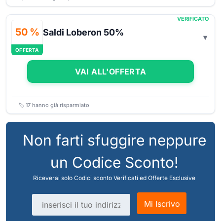
VERIFICATO
50 %
Saldi Loberon 50%
OFFERTA
VAI ALL'OFFERTA
🏷️
17
hanno già risparmiato
Non farti sfuggire neppure
un Codice Sconto!
Riceverai solo Codici sconto Verificati ed Offerte Esclusive
Indirizzo email
Mi Iscrivo