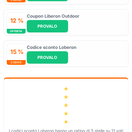
Coupon Liberon Outdoor
12 %
PROVALO
OFFERTA
Codice sconto Loberon
15 %
PROVALO
CODICE
I codici sconto Loberon hanno un rating di
5
stelle su
11
voti