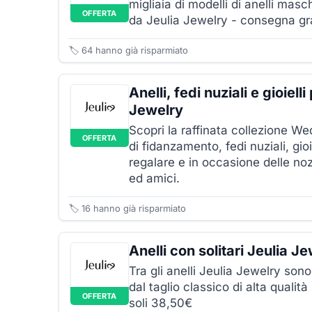
migliaia di modelli di anelli masch
OFFERTA
da Jeulia Jewelry - consegna gr
🏷️
64
hanno già risparmiato
Anelli, fedi nuziali e gioiel
Jewelry
Scopri la raffinata collezione We
OFFERTA
di fidanzamento, fedi nuziali, gio
regalare e in occasione delle no
ed amici.
🏷️
16
hanno già risparmiato
Anelli con solitari Jeulia J
Tra gli anelli Jeulia Jewelry sono 
dal taglio classico di alta qual
OFFERTA
soli 38,50€