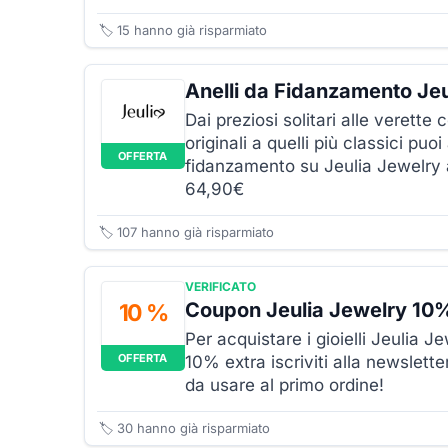
🏷️
15
hanno già risparmiato
Anelli da Fidanzamento Je
Dai preziosi solitari alle verette 
originali a quelli più classici puoi
OFFERTA
fidanzamento su Jeulia Jewelry a
64,90€
🏷️
107
hanno già risparmiato
VERIFICATO
Coupon Jeulia Jewelry 10
10 %
Per acquistare i gioielli Jeulia 
OFFERTA
10% extra iscriviti alla newslett
da usare al primo ordine!
🏷️
30
hanno già risparmiato