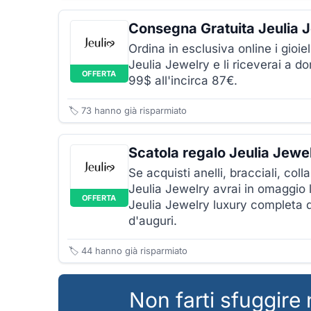
Consegna Gratuita Jeulia 
Ordina in esclusiva online i gioie
Jeulia Jewelry e li riceverai a d
OFFERTA
99$ all'incirca 87€.
🏷️
73
hanno già risparmiato
Scatola regalo Jeulia Jewe
Se acquisti anelli, bracciali, colla
Jeulia Jewelry avrai in omaggio 
OFFERTA
Jeulia Jewelry luxury completa di
d'auguri.
🏷️
44
hanno già risparmiato
Non farti sfuggire