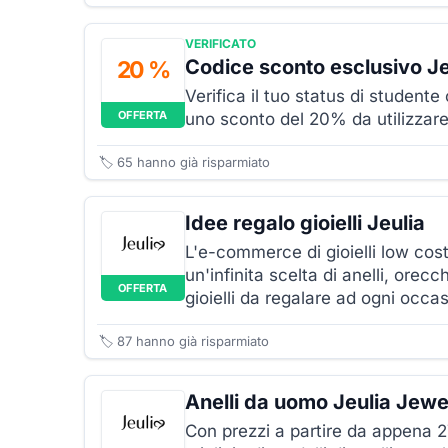
VERIFICATO
Codice sconto esclusivo Je
20 %
Verifica il tuo status di student
OFFERTA
uno sconto del 20% da utilizzare s
🏷️
65
hanno già risparmiato
Idee regalo gioielli Jeulia
L'e-commerce di gioielli low cost
un'infinita scelta di anelli, orecch
OFFERTA
gioielli da regalare ad ogni occ
🏷️
87
hanno già risparmiato
Anelli da uomo Jeulia Jewe
Con prezzi a partire da appena 2