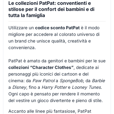
Le collezioni PatPat: conventienti e
stilose per il confort dei bambini e di
tutta la famiglia
Utilizzare un
codice sconto PatPat
è il modo
migliore per accedere al colorato universo di
un brand che unisce qualità, creatività e
convenienza.
PatPat è amato da genitori e bambini per le sue
collezioni “Character Clothes”
, dedicate ai
personaggi più iconici dei cartoon e del
cinema: da
Paw Patrol
a
SpongeBob
, da
Barbie
a
Disney
, fino a
Harry Potter
e
Looney Tunes
.
Ogni capo è pensato per rendere il momento
del vestire un gioco divertente e pieno di stile.
Accanto alle linee più fantasiose, PatPat