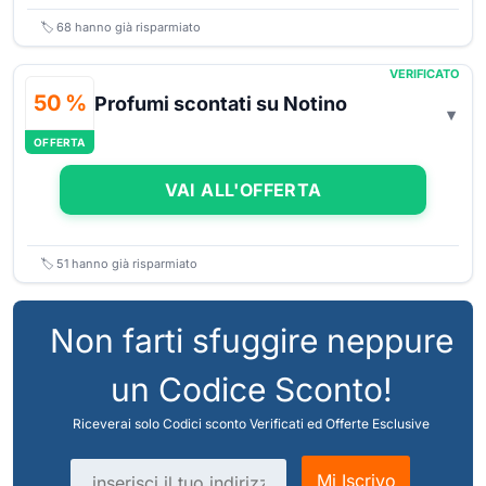
🏷️
68
hanno già risparmiato
VERIFICATO
50 %
Profumi scontati su Notino
OFFERTA
VAI ALL'OFFERTA
🏷️
51
hanno già risparmiato
Non farti sfuggire neppure
un Codice Sconto!
Riceverai solo Codici sconto Verificati ed Offerte Esclusive
Indirizzo email
Mi Iscrivo