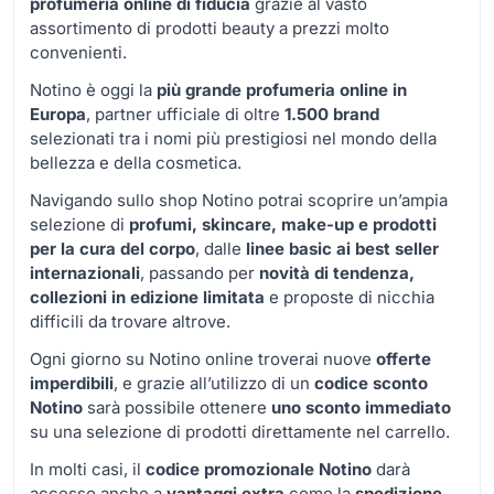
profumeria online di fiducia
grazie al vasto
assortimento di prodotti beauty a prezzi molto
convenienti.
Notino è oggi la
più grande profumeria online in
Europa
, partner ufficiale di oltre
1.500 brand
selezionati tra i nomi più prestigiosi nel mondo della
bellezza e della cosmetica.
Navigando sullo shop Notino potrai scoprire un’ampia
selezione di
profumi, skincare, make-up e prodotti
per la cura del corpo
, dalle
linee basic ai best seller
internazionali
, passando per
novità di tendenza,
collezioni in edizione limitata
e proposte di nicchia
difficili da trovare altrove.
Ogni giorno su Notino online troverai nuove
offerte
imperdibili
, e grazie all’utilizzo di un
codice sconto
Notino
sarà possibile ottenere
uno sconto immediato
su una selezione di prodotti direttamente nel carrello.
In molti casi, il
codice promozionale Notino
darà
accesso anche a
vantaggi extra
come la
spedizione