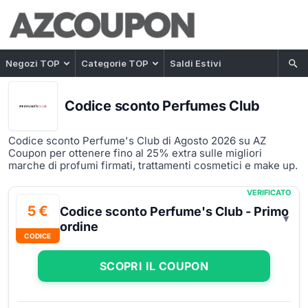
Negozi TOP
Categorie TOP
Saldi Estivi
Codice sconto Perfumes Club
Codice sconto Perfume's Club di Agosto 2026 su AZ
Coupon per ottenere fino al 25% extra sulle migliori
marche di profumi firmati, trattamenti cosmetici e make up.
VERIFICATO
5 €
Codice sconto Perfume's Club - Primo
ordine
CODICE
SCOPRI IL COUPON