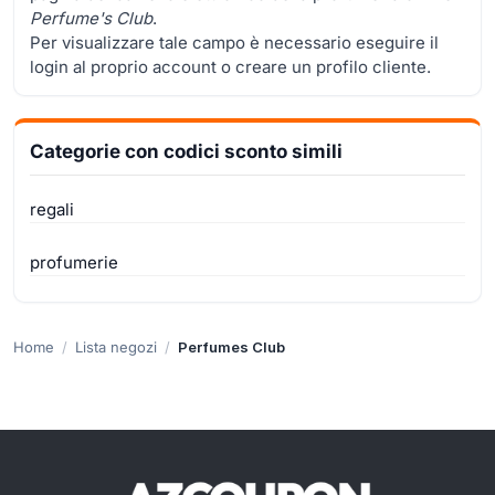
Perfume's Club
.
Per visualizzare tale campo è necessario eseguire il
login al proprio account o creare un profilo cliente.
Categorie con codici sconto simili
regali
profumerie
Home
Lista negozi
Perfumes Club