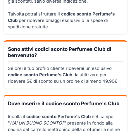
già scontati, salvo diversa indicazione.
Talvolta potrai sfruttare il
codice sconto Perfume's
Club
per ricevere omaggi esclusivi o le spese di
spedizione gratuite.
Sono attivi codici sconto Perfumes Club di
benvenuto?
Se crei il tuo profilo cliente riceverai un esclusivo
codice sconto Perfume's Club
da utilizzare per
ricevere 5€ di sconto su un ordine di almeno 49,90€
Dove inserire il codice sconto Perfume's Club
Incolla il
codice sconto Perfume's Club
nel campo
"
HAI UN BUONO SCONTO?
" presente in fondo alla
pagina del carrello elettronico della profumeria online