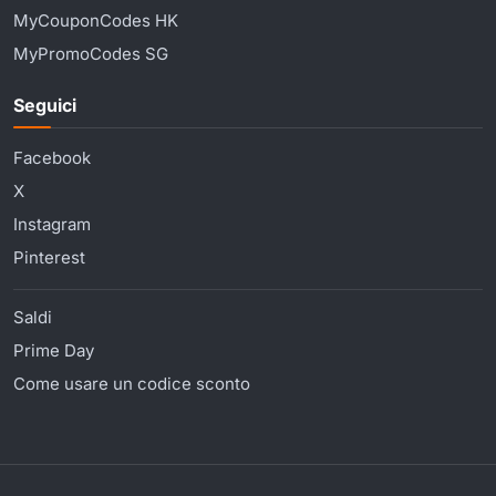
MyCouponCodes HK
MyPromoCodes SG
Seguici
Facebook
X
Instagram
Pinterest
Saldi
Prime Day
Come usare un codice sconto