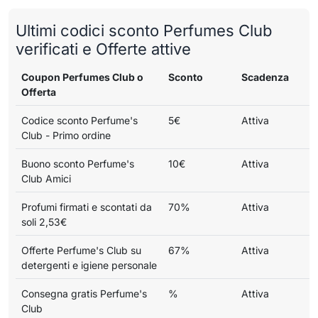
Ultimi codici sconto Perfumes Club
verificati e Offerte attive
Coupon Perfumes Club o
Sconto
Scadenza
Offerta
Codice sconto Perfume's
5€
Attiva
Club - Primo ordine
Buono sconto Perfume's
10€
Attiva
Club Amici
Profumi firmati e scontati da
70%
Attiva
soli 2,53€
Offerte Perfume's Club su
67%
Attiva
detergenti e igiene personale
Consegna gratis Perfume's
%
Attiva
Club