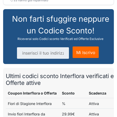
🏷️
53
hanno già risparmiato
Non farti sfuggire neppure
un Codice Sconto!
Riceverai solo Codici sconto Verificati ed Offerte Esclusive
Indirizzo email
Mi Iscrivo
Ultimi codici sconto Interflora verificati e
Offerte attive
Coupon Interflora o Offerta
Sconto
Scadenza
Fiori di Stagione Interflora
%
Attiva
Invio fiori Interflora da
29.99€
Attiva