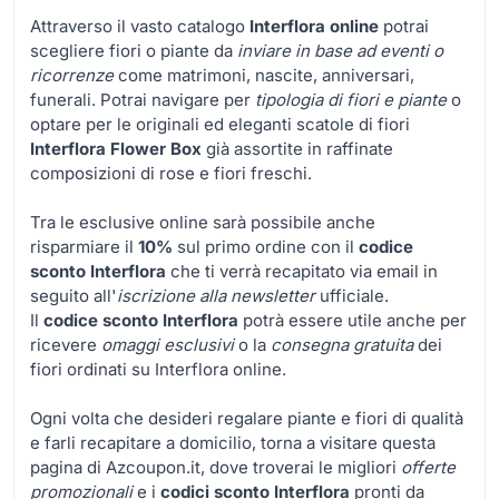
Attraverso il vasto catalogo
Interflora online
potrai
scegliere fiori o piante da
inviare in base ad eventi o
ricorrenze
come matrimoni, nascite, anniversari,
funerali. Potrai navigare per
tipologia di fiori e piante
o
optare per le originali ed eleganti scatole di fiori
Interflora Flower Box
già assortite in raffinate
composizioni di rose e fiori freschi.
Tra le esclusive online sarà possibile anche
risparmiare il
10%
sul primo ordine con il
codice
sconto Interflora
che ti verrà recapitato via email in
seguito all'
iscrizione alla newsletter
ufficiale.
Il
codice sconto Interflora
potrà essere utile anche per
ricevere
omaggi esclusivi
o la
consegna gratuita
dei
fiori ordinati su Interflora online.
Ogni volta che desideri regalare piante e fiori di qualità
e farli recapitare a domicilio, torna a visitare questa
pagina di Azcoupon.it, dove troverai le migliori
offerte
promozionali
e i
codici sconto Interflora
pronti da