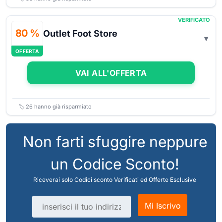
VERIFICATO
80 %
Outlet Foot Store
OFFERTA
VAI ALL'OFFERTA
🏷️
26
hanno già risparmiato
Non farti sfuggire neppure
un Codice Sconto!
Riceverai solo Codici sconto Verificati ed Offerte Esclusive
Indirizzo email
Mi Iscrivo