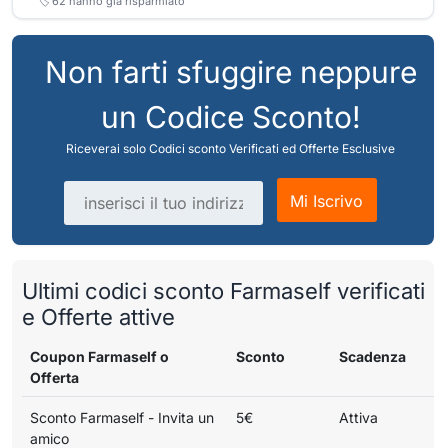
🏷️
62
hanno già risparmiato
Non farti sfuggire neppure
un Codice Sconto!
Riceverai solo Codici sconto Verificati ed Offerte Esclusive
Indirizzo email
Mi Iscrivo
Ultimi codici sconto Farmaself verificati
e Offerte attive
Coupon Farmaself o
Sconto
Scadenza
Offerta
Sconto Farmaself - Invita un
5€
Attiva
amico