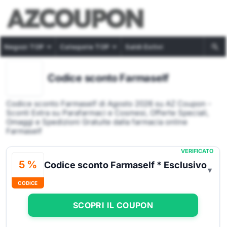
Negozi TOP
Categorie TOP
Saldi Estivi
Codice sconto Farmaself
Codice sconto Farmaself di Agosto 2026 su AZ Coupon -
Sconti Extra su Parafarmaci e Cosmesi, Offerte Speciali,
Omaggi e Spedizioni Gratuite dalla farmacia online
Farmaself
VERIFICATO
5 %
Codice sconto Farmaself * Esclusivo
CODICE
SCOPRI IL COUPON