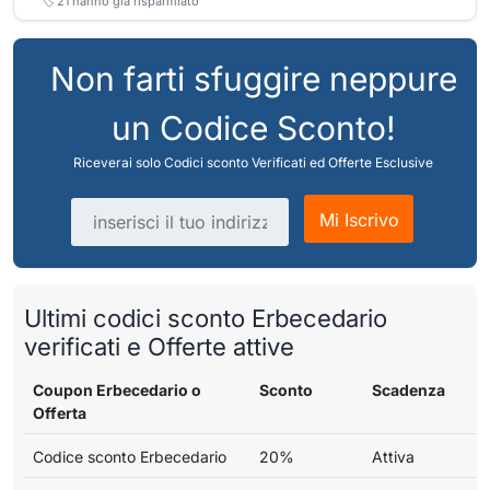
🏷️
21
hanno già risparmiato
Non farti sfuggire neppure
un Codice Sconto!
Riceverai solo Codici sconto Verificati ed Offerte Esclusive
Indirizzo email
Mi Iscrivo
Ultimi codici sconto Erbecedario
verificati e Offerte attive
Coupon Erbecedario o
Sconto
Scadenza
Offerta
Codice sconto Erbecedario
20%
Attiva