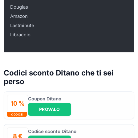
Douglas
Amazon
Lastminute
Libraccio
Codici sconto Ditano che ti sei
perso
Coupon Ditano
10 %
PROVALO
CODICE
Codice sconto Ditano
8 €