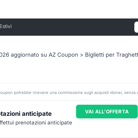
Estivi
C
26 aggiornato su AZ Coupon > Biglietti per Traghetti 
Coupon potrebbe ricevere una commissione sugli acquisti idonei, senza co
VAI ALL'OFFERTA
tazioni anticipate
fettui prenotazioni anticipate