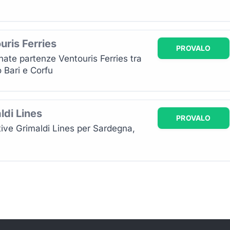
uris Ferries
PROVALO
nate partenze Ventouris Ferries tra
 Bari e Corfu
ldi Lines
PROVALO
ive Grimaldi Lines per Sardegna,