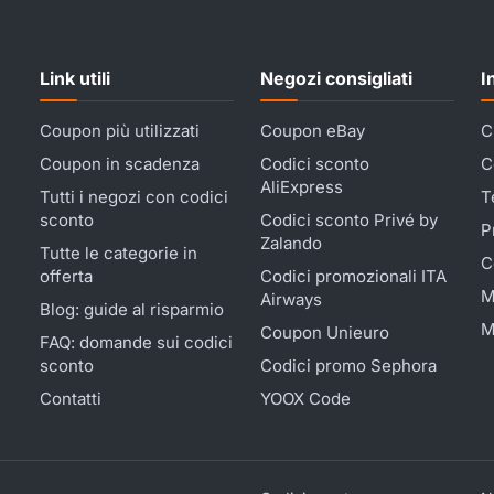
Link utili
Negozi consigliati
I
Coupon più utilizzati
Coupon eBay
C
Coupon in scadenza
Codici sconto
C
AliExpress
Tutti i negozi con codici
T
sconto
Codici sconto Privé by
P
Zalando
Tutte le categorie in
C
offerta
Codici promozionali ITA
M
Airways
Blog: guide al risparmio
M
Coupon Unieuro
FAQ: domande sui codici
sconto
Codici promo Sephora
Contatti
YOOX Code