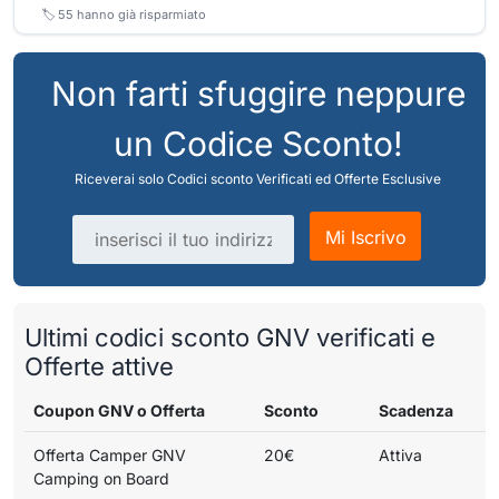
🏷️
55
hanno già risparmiato
Non farti sfuggire neppure
un Codice Sconto!
Riceverai solo Codici sconto Verificati ed Offerte Esclusive
Indirizzo email
Mi Iscrivo
Ultimi codici sconto GNV verificati e
Offerte attive
Coupon GNV o Offerta
Sconto
Scadenza
Offerta Camper GNV
20€
Attiva
Camping on Board