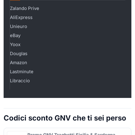
Zalando Prive
AliExpress
Unieuro
eBay
Yoox
Douglas
Amazon
Lastminute
Libraccio
Codici sconto GNV che ti sei perso
Promo GNV Traghetti Sicilia & Sardegna