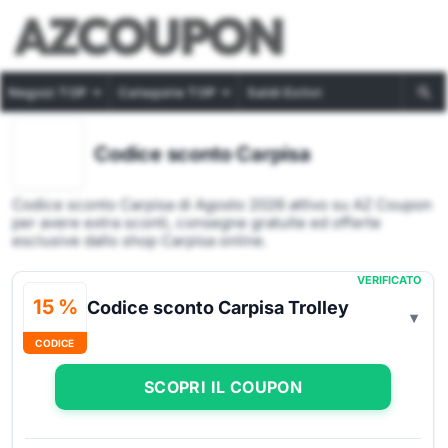
Negozi TOP
Categorie TOP
Saldi Estivi
Codice sconto Carpisa
Codice sconto Carpisa di Agosto 2026 attivo su AZ Coupon
per avere extra sconti, consegne gratuite ed offerte
esclusive dallo shop Carpisa online.
VERIFICATO
15 %
Codice sconto Carpisa Trolley
CODICE
SCOPRI IL COUPON