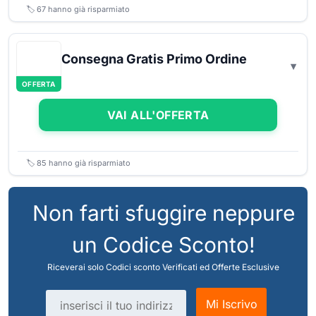
🏷️
67
hanno già risparmiato
Consegna Gratis Primo Ordine
OFFERTA
VAI ALL'OFFERTA
🏷️
85
hanno già risparmiato
Non farti sfuggire neppure
un Codice Sconto!
Riceverai solo Codici sconto Verificati ed Offerte Esclusive
Indirizzo email
Mi Iscrivo