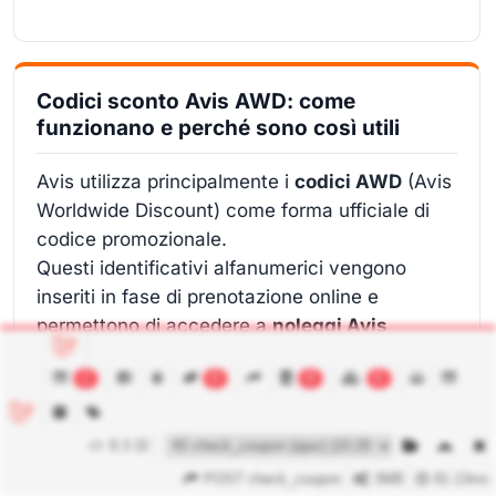
Codici sconto Avis AWD: come
funzionano e perché sono così utili
Avis utilizza principalmente i
codici AWD
(Avis
Worldwide Discount) come forma ufficiale di
codice promozionale.
Questi identificativi alfanumerici vengono
inseriti in fase di prenotazione online e
permettono di accedere a
noleggi Avis
scontati
, condizioni agevolate, upgrade di
1
0
8
6
categoria o servizi inclusi.
Un codice sconto Avis AWD può essere
8.3.32
collegato a:
POST check_coupon
3MB
81.13ms