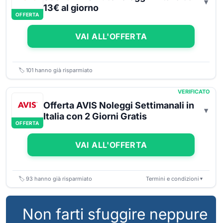
13€ al giorno
OFFERTA
VAI ALL'OFFERTA
🏷️
101
hanno già risparmiato
VERIFICATO
Offerta AVIS Noleggi Settimanali in
Italia con 2 Giorni Gratis
OFFERTA
VAI ALL'OFFERTA
🏷️
93
hanno già risparmiato
Termini e condizioni
▼
Non farti sfuggire neppure