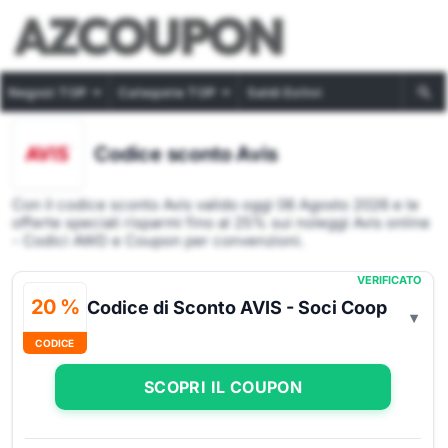
Negozi TOP
Categorie TOP
Saldi Estivi
Codice sconto Avis
Con il codice sconto Avis valido oggi 06 Agosto 2026 e le
offerte speciali risparmi fino al 25% sui noleggi Avis online
- Codici AWD e Coupon per convenzioni.
VERIFICATO
20 %
Codice di Sconto AVIS - Soci Coop
CODICE
SCOPRI IL COUPON