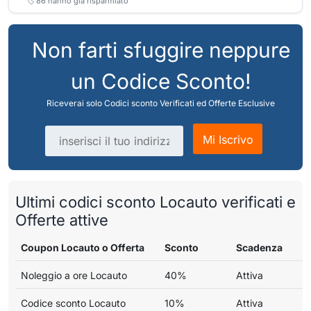
🏷️
86
hanno già risparmiato
Non farti sfuggire neppure
un Codice Sconto!
Riceverai solo Codici sconto Verificati ed Offerte Esclusive
Indirizzo email
Mi Iscrivo
Ultimi codici sconto Locauto verificati e
Offerte attive
Coupon Locauto o Offerta
Sconto
Scadenza
Noleggio a ore Locauto
40%
Attiva
Codice sconto Locauto
10%
Attiva