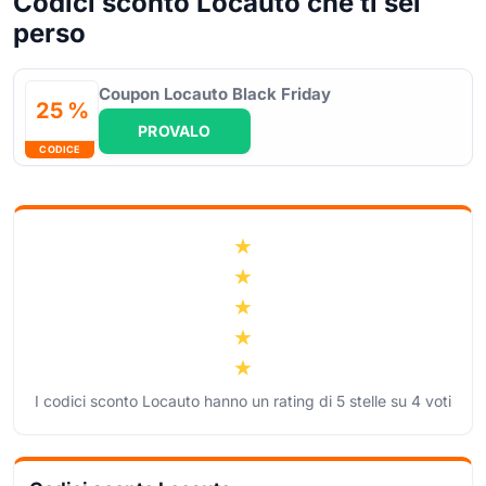
Codici sconto Locauto che ti sei
perso
Coupon Locauto Black Friday
25 %
PROVALO
CODICE
I codici sconto Locauto hanno un rating di
5
stelle su
4
voti