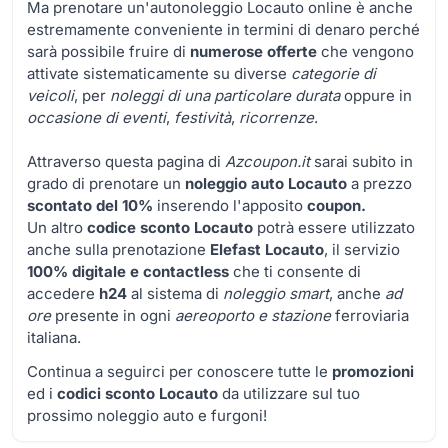
Ma prenotare un'autonoleggio Locauto online è anche
estremamente conveniente in termini di denaro perché
sarà possibile fruire di
numerose offerte
che vengono
attivate sistematicamente su diverse
categorie di
veicoli
, per
noleggi di una particolare durata
oppure in
occasione di eventi
,
festività
,
ricorrenze
.
Attraverso questa pagina di
Azcoupon.it
sarai subito in
grado di prenotare un
noleggio auto Locauto
a prezzo
scontato del 10%
inserendo l'apposito
coupon.
Un altro
codice sconto Locauto
potrà essere utilizzato
anche sulla prenotazione
Elefast Locauto
, il servizio
100% digitale e contactless
che ti consente di
accedere
h24
al sistema di
noleggio smart
, anche
ad
ore
presente in ogni
aereoporto e stazione
ferroviaria
italiana.
Continua a seguirci per conoscere tutte le
promozioni
ed i
codici sconto Locauto
da utilizzare sul tuo
prossimo noleggio auto e furgoni!