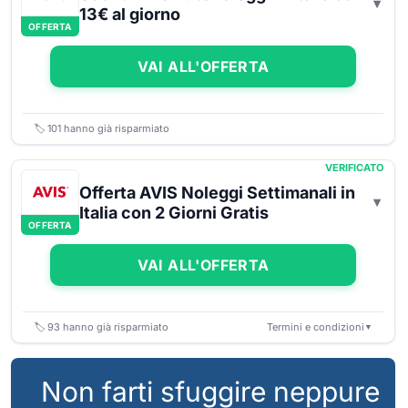
13€ al giorno
OFFERTA
VAI ALL'OFFERTA
🏷️
101
hanno già risparmiato
VERIFICATO
Offerta AVIS Noleggi Settimanali in
Italia con 2 Giorni Gratis
OFFERTA
VAI ALL'OFFERTA
🏷️
93
hanno già risparmiato
Termini e condizioni
▼
Non farti sfuggire neppure