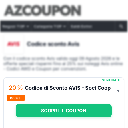
Negozi TOP
Categorie TOP
Saldi Estivi
Codice sconto Avis
Con il codice sconto Avis valido oggi 09 Agosto 2026 e le
offerte speciali risparmi fino al 25% sui noleggi Avis online
- Codici AWD e Coupon per convenzioni.
VERIFICATO
20 %
Codice di Sconto AVIS - Soci Coop
CODICE
SCOPRI IL COUPON