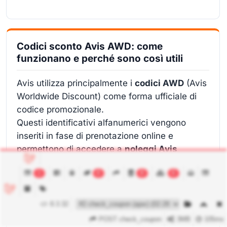
Codici sconto Avis AWD: come
funzionano e perché sono così utili
Avis utilizza principalmente i
codici AWD
(Avis
Worldwide Discount) come forma ufficiale di
codice promozionale.
Questi identificativi alfanumerici vengono
inseriti in fase di prenotazione online e
permettono di accedere a
noleggi Avis
scontati
, condizioni agevolate, upgrade di
1
0
8
6
categoria o servizi inclusi.
Un codice sconto Avis AWD può essere
8.3.32
collegato a:
POST check_coupon
3MB
105ms