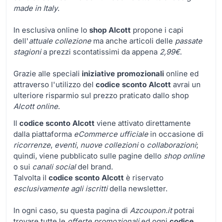
made in Italy
.
In esclusiva online lo
shop Alcott
propone i capi
dell'
attuale collezione
ma anche articoli delle
passate
stagioni
a prezzi scontatissimi da appena
2,99€
.
Grazie alle speciali
iniziative promozionali
online ed
attraverso l'utilizzo del
codice sconto Alcott
avrai un
ulteriore risparmio sul prezzo praticato dallo shop
Alcott online
.
Il
codice sconto Alcott
viene attivato direttamente
dalla piattaforma
eCommerce ufficiale
in occasione di
ricorrenze
,
eventi
,
nuove collezioni
o
collaborazioni
;
quindi, viene pubblicato sulle pagine dello
shop online
o sui
canali social
del brand.
Talvolta il
codice sconto Alcott
è riservato
esclusivamente agli iscritti
della newsletter.
In ogni caso, su questa pagina di
Azcoupon.it
potrai
trovare tutte le
offerte promozionali
ed ogni
codice