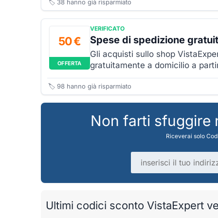
🏷️
38
hanno già risparmiato
VERIFICATO
Spese di spedizione gratui
50 €
Gli acquisti sullo shop VistaExp
OFFERTA
gratuitamente a domicilio a parti
🏷️
98
hanno già risparmiato
Non farti sfuggire
Riceverai solo Codi
Indirizzo email
Ultimi codici sconto VistaExpert ver