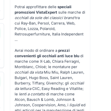
Potrai approfittare delle
speciali
promozioni VistaExpert
sulle marche di
occhiali da sole dei classici brand
tra
cui Ray-Ban, Persol, Carrera, Web,
Police, Lozza, Polaroid,
Retrosuperfurniture, Italia Independent
...
Avrai modo di ordinare a
prezzi
convenienti gli occhiali anti luce blu
di
marche come X-Lab, Chiara Ferragni,
Montblanc, Chloé; le montature per
occhiali da vista
Miu Miu, Ralph Lauren,
Bulgari, Hugo Boss, Saint Lauren,
Burberry, Tiffany, Givenchy; gli
occhiali
da lettura
CliC, Easy Reading e Vitallite;
le
lenti a contatto
di marche come
Alcon, Bausch & Lomb, Johnson &
Johnson, Coopervision, Amo, i
liquidi
ed
altri articoli per la manutenzione di lenti