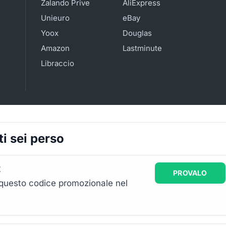
Zalando Prive
AliExpress
Unieuro
eBay
Yoox
Douglas
Amazon
Lastminute
Libraccio
i sei perso
t
PROVALO
 questo codice promozionale nel