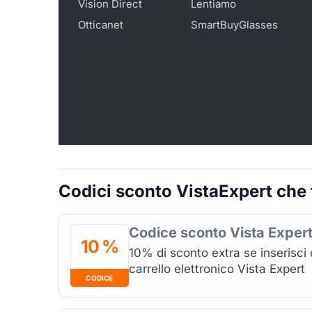
Vision Direct
Lentiamo
Otticanet
SmartBuyGlasses
Codici sconto VistaExpert che t
Codice sconto Vista Exper
10 %
10% di sconto extra se inserisci
carrello elettronico Vista Expert
CODICE