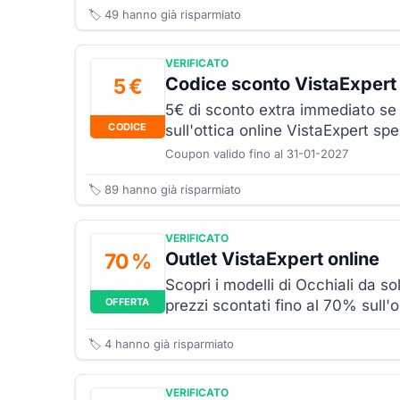
🏷️
49
hanno già risparmiato
VERIFICATO
Codice sconto VistaExpert 
5 €
5€ di sconto extra immediato se e
CODICE
sull'ottica online VistaExpert 
Coupon valido fino al 31-01-2027
🏷️
89
hanno già risparmiato
VERIFICATO
Outlet VistaExpert online
70 %
Scopri i modelli di Occhiali da s
OFFERTA
prezzi scontati fino al 70% sull'o
🏷️
4
hanno già risparmiato
VERIFICATO