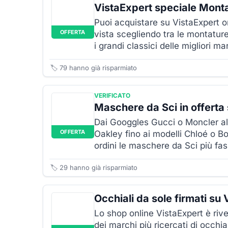
VistaExpert speciale Monta
Puoi acquistare su VistaExpert on
OFFERTA
vista scegliendo tra le montatur
i grandi classici delle migliori ma
🏷️
79
hanno già risparmiato
VERIFICATO
Maschere da Sci in offerta
Dai Googgles Gucci o Moncler al
OFFERTA
Oakley fino ai modelli Chloé o B
ordini le maschere da Sci più fas
🏷️
29
hanno già risparmiato
Occhiali da sole firmati su
Lo shop online VistaExpert è rive
dei marchi più ricercati di occhia