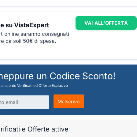
VAI ALL'OFFERTA
te su VistaExpert
ert online saranno consegnati
re da soli 50€ di spesa.
 neppure un Codice Sconto!
ci sconto Verificati ed Offerte Esclusive
Mi Iscrivo
ificati e Offerte attive