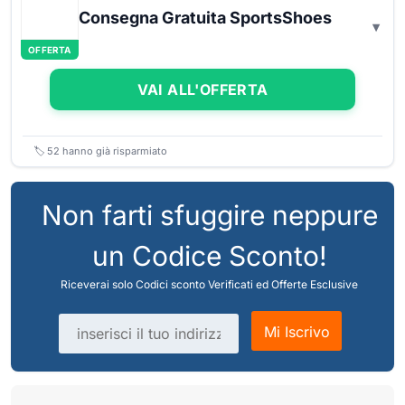
Consegna Gratuita SportsShoes
OFFERTA
VAI ALL'OFFERTA
🏷️
52
hanno già risparmiato
Non farti sfuggire neppure
un Codice Sconto!
Riceverai solo Codici sconto Verificati ed Offerte Esclusive
Indirizzo email
Mi Iscrivo