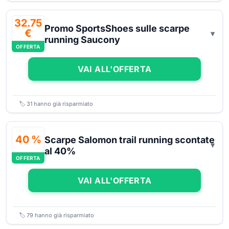
32.75
Promo SportsShoes sulle scarpe
€
running Saucony
OFFERTA
VAI ALL'OFFERTA
🏷️
31
hanno già risparmiato
40 %
Scarpe Salomon trail running scontate
al 40%
OFFERTA
VAI ALL'OFFERTA
🏷️
79
hanno già risparmiato