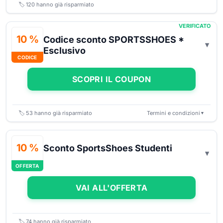
🏷️
120
hanno già risparmiato
VERIFICATO
10 %
Codice sconto SPORTSSHOES *
Esclusivo
CODICE
SCOPRI IL COUPON
🏷️
53
hanno già risparmiato
Termini e condizioni
▼
10 %
Sconto SportsShoes Studenti
OFFERTA
VAI ALL'OFFERTA
🏷️
74
hanno già risparmiato