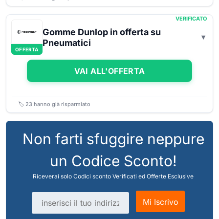
VERIFICATO
Gomme Dunlop in offerta su
Pneumatici
OFFERTA
VAI ALL'OFFERTA
🏷️
23
hanno già risparmiato
Non farti sfuggire neppure
un Codice Sconto!
Riceverai solo Codici sconto Verificati ed Offerte Esclusive
Indirizzo email
Mi Iscrivo